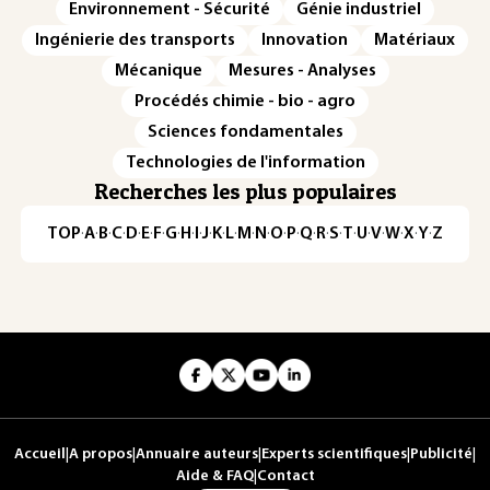
Environnement - Sécurité
Génie industriel
Ingénierie des transports
Innovation
Matériaux
Mécanique
Mesures - Analyses
Procédés chimie - bio - agro
Sciences fondamentales
Technologies de l'information
Recherches les plus populaires
TOP
·
A
·
B
·
C
·
D
·
E
·
F
·
G
·
H
·
I
·
J
·
K
·
L
·
M
·
N
·
O
·
P
·
Q
·
R
·
S
·
T
·
U
·
V
·
W
·
X
·
Y
·
Z
Accueil
|
A propos
|
Annuaire auteurs
|
Experts scientifiques
|
Publicité
|
Aide & FAQ
|
Contact