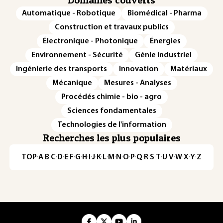
Automatique - Robotique
Biomédical - Pharma
Construction et travaux publics
Électronique - Photonique
Énergies
Environnement - Sécurité
Génie industriel
Ingénierie des transports
Innovation
Matériaux
Mécanique
Mesures - Analyses
Procédés chimie - bio - agro
Sciences fondamentales
Technologies de l'information
Recherches les plus populaires
TOP
·
A
·
B
·
C
·
D
·
E
·
F
·
G
·
H
·
I
·
J
·
K
·
L
·
M
·
N
·
O
·
P
·
Q
·
R
·
S
·
T
·
U
·
V
·
W
·
X
·
Y
·
Z