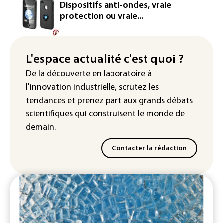
centrale de Golfech reconnectée au
Dispositifs anti-ondes, vraie
réseau
protection ou vraie...
Véhicules de livraison autonomes: la
France ouvre la voie à leur
homologation
L'espace actualité c'est quoi ?
De la découverte en laboratoire à
Iris³: Eutelsat investira 3,4 milliards
l'innovation industrielle, scrutez les
d'euros dans la future constellation
européenne
tendances
et prenez part aux
grands débats
scientifiques
qui construisent le monde de
demain.
Contacter la rédaction