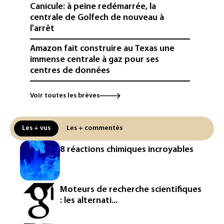
Canicule: à peine redémarrée, la
centrale de Golfech de nouveau à
l'arrêt
Amazon fait construire au Texas une
immense centrale à gaz pour ses
centres de données
L'UE demande à Meta et TikTok de
Voir toutes les brèves
renforcer la surveillance et la
vérification des faits après l'affaire de
Ceuta
Les + vus
Les + commentés
L'Europe se prépare à une baisse de la
8 réactions chimiques incroyables
production d'électricité lors de l'éclipse
solaire
La métropole de Rouen porte plainte
Moteurs de recherche scientifiques
contre BASF pour pollution aux PFAS
: les alternati...
Canicule: à l'arrêt depuis fin juillet, la