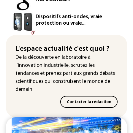
Turquie ont signé un accord de défense
Le Sri Lanka bloque près de 100
Dispositifs anti-ondes, vraie
nouveaux sites de paris en ligne non
protection ou vraie...
autorisés
Petrobras: le bénéfice net double au 2e
trimestre 2026, avec la hausse des prix
L'espace actualité c'est quoi ?
du pétrole
De la découverte en laboratoire à
l'innovation industrielle, scrutez les
tendances
et prenez part aux
grands débats
scientifiques
qui construisent le monde de
demain.
Contacter la rédaction