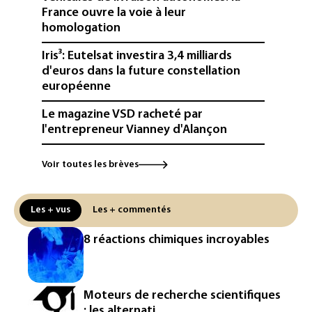
France ouvre la voie à leur
homologation
Iris³: Eutelsat investira 3,4 milliards
d'euros dans la future constellation
européenne
Le magazine VSD racheté par
l'entrepreneur Vianney d'Alançon
La production française de maïs
Voir toutes les brèves
attendue au plus bas depuis 1980
La métropole de Rouen porte plainte
Les + vus
Les + commentés
contre BASF pour pollution aux PFAS
8 réactions chimiques incroyables
"Retour en force" progressif de la
chaleur dans les prochains jours en
France
Moteurs de recherche scientifiques
L'Arabie saoudite, le Pakistan et la
: les alternati...