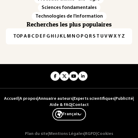
Sciences fondamentales
Technologies de l'information
Recherches les plus populaires
TOP
·
A
·
B
·
C
·
D
·
E
·
F
·
G
·
H
·
I
·
J
·
K
·
L
·
M
·
N
·
O
·
P
·
Q
·
R
·
S
·
T
·
U
·
V
·
W
·
X
·
Y
·
Z
Accueil
|
A propos
|
Annuaire auteurs
|
Experts scientifiques
|
Publicité
|
Aide & FAQ
|
Contact
Français
Plan du site
|
Mentions Légales
|
RGPD
|
Cookies