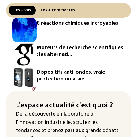
production d'électricité solaire
attendue en Europe
Les + vus
Les + commentés
L'Autriche bat son record absolu de
8 réactions chimiques incroyables
chaleur pour le deuxième jour d'affilée
Inde : Meta sommé de s'excuser après
le retrait d'une vidéo de Modi
Moteurs de recherche scientifiques
: les alternati...
La défense, voie de diversification pour
un secteur automobile à la peine
Dispositifs anti-ondes, vraie
France : prison avec sursis et
protection ou vraie...
"bannissement numérique" pour deux
streamers jugés pour des violences et
humiliations en ligne
L'espace actualité c'est quoi ?
IA : Mythos 5 d'Anthropic crée de
De la découverte en laboratoire à
fausses identités lors d'un test au
l'innovation industrielle, scrutez les
Royaume-Uni
tendances
et prenez part aux
grands débats