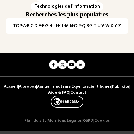
Technologies de l'information
Recherches les plus populaires
TOP
·
A
·
B
·
C
·
D
·
E
·
F
·
G
·
H
·
I
·
J
·
K
·
L
·
M
·
N
·
O
·
P
·
Q
·
R
·
S
·
T
·
U
·
V
·
W
·
X
·
Y
·
Z
Accueil
|
A propos
|
Annuaire auteurs
|
Experts scientifiques
|
Publicité
|
Aide & FAQ
|
Contact
Français
Plan du site
|
Mentions Légales
|
RGPD
|
Cookies