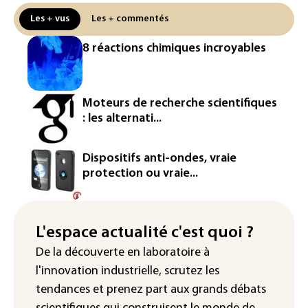
Ceuta
Les + vus
Les + commentés
L'Europe se prépare à une baisse de la
8 réactions chimiques incroyables
production d'électricité lors de l'éclipse
solaire
La métropole de Rouen porte plainte
Moteurs de recherche scientifiques
contre BASF pour pollution aux PFAS
: les alternati...
Canicule: à l'arrêt depuis fin juillet, la
centrale de Golfech reconnectée au
Dispositifs anti-ondes, vraie
réseau
protection ou vraie...
Véhicules de livraison autonomes: la
France ouvre la voie à leur
homologation
L'espace actualité c'est quoi ?
De la découverte en laboratoire à
Iris³: Eutelsat investira 3,4 milliards
l'innovation industrielle, scrutez les
d'euros dans la future constellation
européenne
tendances
et prenez part aux
grands débats