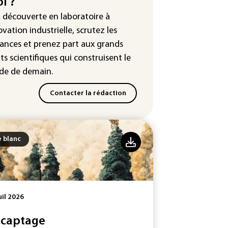
i ?
tour en force" progressif de la
leur dans les prochains jours en
a découverte en laboratoire à
nce
ovation industrielle, scrutez les
ances
et prenez part aux
grands
ts scientifiques
qui construisent le
e de demain.
Contacter la rédaction
e blanc
uil 2026
 captage