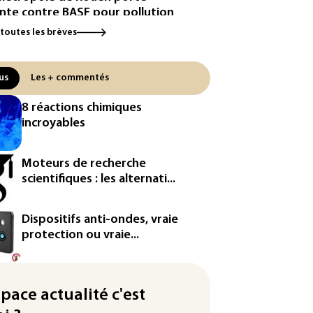
inte contre BASF pour pollution
 PFAS
 toutes les brèves
cule: à l'arrêt depuis fin juillet,
centrale de Golfech reconnectée
us
Les + commentés
réseau
8 réactions chimiques
icules de livraison autonomes:
incroyables
France ouvre la voie à leur
ologation
Moteurs de recherche
³: Eutelsat investira 3,4 milliards
scientifiques : les alternati...
uros dans la future
stellation européenne
Dispositifs anti-ondes, vraie
magazine VSD racheté par
protection ou vraie...
ntrepreneur Vianney d'Alançon
production française de maïs
endue au plus bas depuis 1980
space actualité c'est