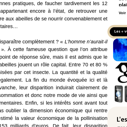
nes pratiques, de faucher tardivement les 12
pla
appartenant encore à l’état, de retrouver une
aux
Voir
tre aux abeilles de se nourrir convenablement et
Cani
itaires…
la 
Les + v
au 
à disparaître complètement ? «
L’homme n’aurait-il
Véh
?
». À cette fameuse question que l’on attribue
la 
 point de réponse sûre, mais il est admis que le
hom
beilles jouent un rôle capital. Entre 70 et 80 %
Iris
nisées par cet insecte. La quantité et la qualité
d'e
 également. La fin du monde évoquée ici et là
con
nche, leur disparition induirait clairement de
Le 
ommation et donc notre mode de vie ainsi que
l'e
mentaires. Enfin, si les intérêts sont avant tout
pas oublier la dimension économique qui rentre
La 
stimé la valeur économique de la pollinisation
att
L'e
3 milliards d’euros. De fait, leur disparition