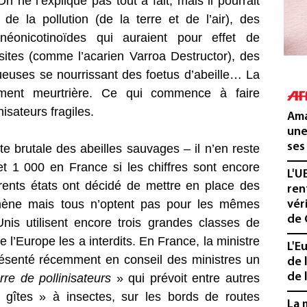
 ne l’explique pas tout à fait, mais il pourrait
de la pollution (de la terre et de l’air), des
s néonicotinoïdes qui auraient pour effet de
asites (comme l’acarien Varroa Destructor), des
tueuses se nourrissant des foetus d’abeille… La
èrement meurtrière. Ce qui commence à faire
isateurs fragiles.
Ama
une
ses
te brutale des abeilles sauvages – il n’en reste
 1 000 en France si les chiffres sont encore
L'U
érents états ont décidé de mettre en place des
ren
mène mais tous n’optent pas pour les mêmes
vér
de 
Unis utilisent encore trois grandes classes de
 l’Europe les a interdits. En France, la ministre
L'E
résenté récemment en conseil des ministres un
de 
de l
rre de pollinisateurs
» qui prévoit entre autres
« gîtes » à insectes, sur les bords de routes
La 