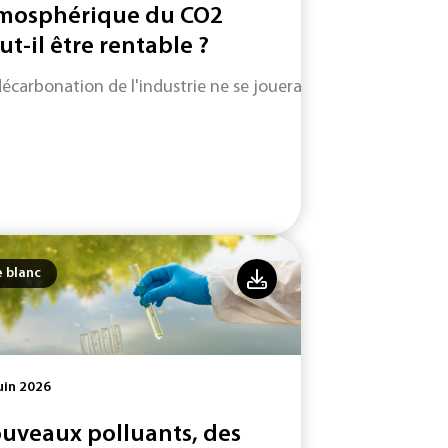
mosphérique du CO2
ut-il être rentable ?
décarbonation de l'industrie ne se jouera pas uniquement su
e blanc
uin 2026
uveaux polluants, des