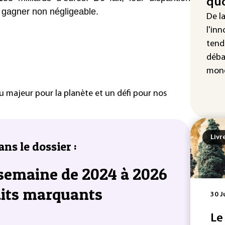
quo
"Re
 gagner non négligeable.
cha
De l
Fra
l'inn
tend
déba
mond
jeu majeur pour la planète et un défi pour nos
Livr
ans le dossier :
 semaine de 2024 à 2026
faits marquants
30 J
Le