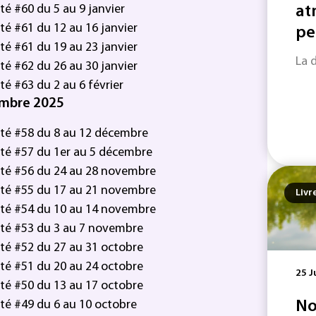
é #60 du 5 au 9 janvier
at
té #61 du 12 au 16 janvier
pe
té #61 du 19 au 23 janvier
La 
té #62 du 26 au 30 janvier
é #63 du 2 au 6 février
embre 2025
ité #58 du 8 au 12 décembre
té #57 du 1er au 5 décembre
ité #56 du 24 au 28 novembre
ité #55 du 17 au 21 novembre
Livr
ité #54 du 10 au 14 novembre
ité #53 du 3 au 7 novembre
té #52 du 27 au 31 octobre
té #51 du 20 au 24 octobre
25 J
té #50 du 13 au 17 octobre
té #49 du 6 au 10 octobre
No