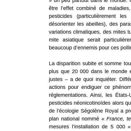
» un peu partout dans le monde. On
être l’effet combiné de maladies, 
pesticides (particulièrement le
désorienter les abeilles), des par
variations climatiques, des mites 
mite asiatique serait particuli
beaucoup d’ennemis pour ces pollin
La disparition subite et somme tou
plus que 20 000 dans le monde et
justes – a de quoi inquiéter. Diff
actions pour endiguer ce phéno
réglementations. Ainsi, les États-
pesticides néonicotinoïdes alors que
de l’écologie Ségolène Royal a p
plan national nommé «
France, te
mesures l’installation de 5 000 